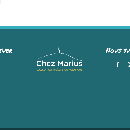
ntain
reats
t
tuer
Nous su