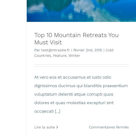
Top 10 Mountain Retreats You
Must Visit
Par
test@intrasite.fr
|
février 2nd, 2015
|
Cold
Countries
,
Feature
,
Winter
At vero eos et accusamus et iusto odio
dignissimos ducimus qui blanditiis praesentium
voluptatum deleniti atque corrupti quos
dolores et quas molestias excepturi sint
occaecati [...]
sur
Lire la suite
Commentaires fermés
Top