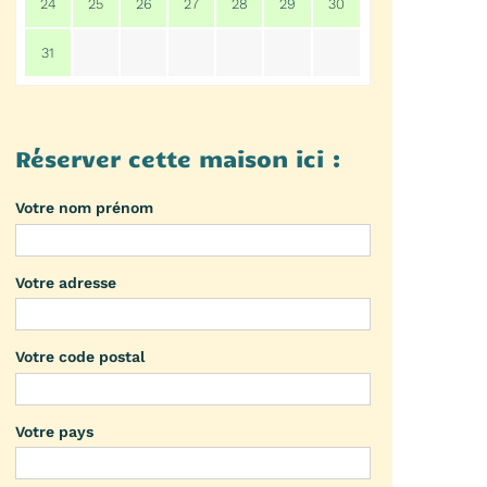
24
25
26
27
28
29
30
31
Réserver cette maison ici :
Votre nom prénom
Votre adresse
Votre code postal
Votre pays