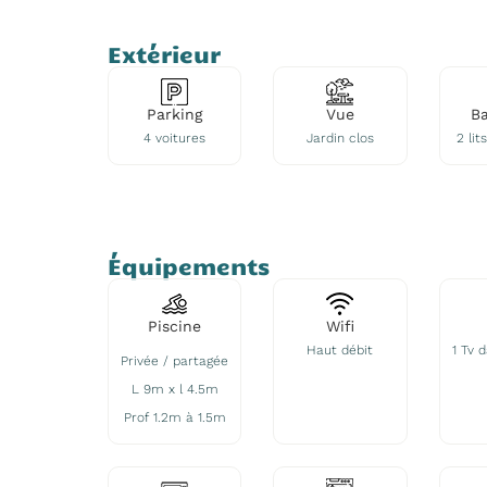
Extérieur
Parking
Vue
B
4 voitures
Jardin clos
2 li
Équipements
Piscine
Wifi
Haut débit
1 Tv 
Privée / partagée
L 9m x l 4.5m
Prof 1.2m à 1.5m