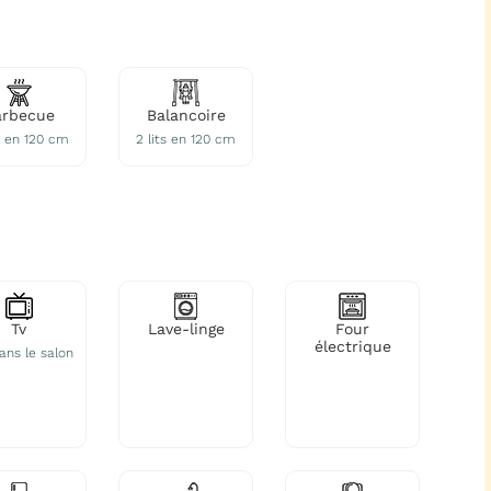
arbecue
Balancoire
ts en 120 cm
2 lits en 120 cm
Tv
Lave-linge
Four
électrique
dans le salon