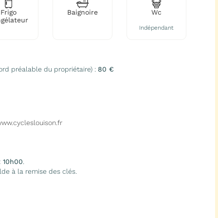
Frigo
Baignoire
Wc
gélateur
Indépendant
rd préalable du propriétaire) :
80 €
ww.cycleslouison.fr
t 10h00
.
lde à la remise des clés.