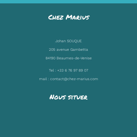
Touring
Chez Marius
Johan SOUQUE
205 avenue Gambetta
84190 Beaumes-de-Venise
Tel :
+33 6 76 97 89 07
mail :
contact@chez-marius.com
Nous situer