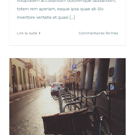
voluptatem accusantium doloremque laudantium,
totam rem aperiam, eaque ipsa quae ab illo
inventore veritatis et quasi [...]
sur
Lire la suite
Commentaires fermés
Beautiful
South
America
Expeditio