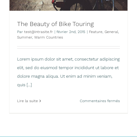
The Beauty of Bike Touring
Par
test@intrasite.fr
|
février 2nd, 2015
|
Feature
,
General
,
Summer
,
Warm Countries
Lorem ipsum dolor sit amet, consectetur adipiscing
elit, sed do eiusmod tempor incididunt ut labore et
dolore magna aliqua. Ut enim ad minim veniam,
quis [...]
sur
Lire la suite
Commentaires fermés
The
Beauty
of
Bike