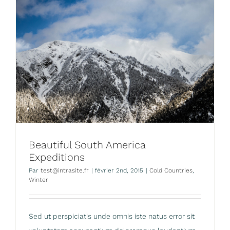
Beautiful South America
Expeditions
Par
test@intrasite.fr
|
février 2nd, 2015
|
Cold Countries
,
Winter
Sed ut perspiciatis unde omnis iste natus error sit