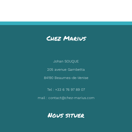
Chez Marius
Johan SOUQUE
205 avenue Gambetta
84190 Beaumes-de-Venise
Tel :
+33 6 76 97 89 07
mail :
contact@chez-marius.com
Nous situer