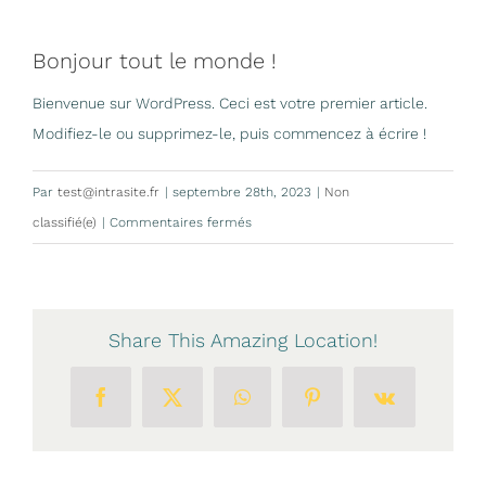
Bonjour tout le monde !
Bienvenue sur WordPress. Ceci est votre premier article.
Modifiez-le ou supprimez-le, puis commencez à écrire !
Par
test@intrasite.fr
|
septembre 28th, 2023
|
Non
sur
classifié(e)
|
Commentaires fermés
Bonjour
tout
le
Share This Amazing Location!
monde !
Facebook
X
WhatsApp
Pinterest
Vk